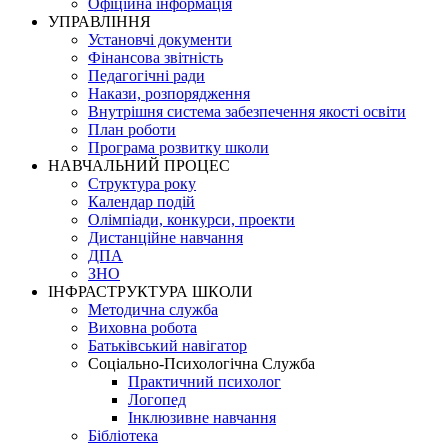
Офіційна інформація
УПРАВЛІННЯ
Установчі документи
Фінансова звітність
Педагогічні ради
Накази, розпорядження
Внутрішня система забезпечення якості освіти
План роботи
Програма розвитку школи
НАВЧАЛЬНИЙ ПРОЦЕС
Структура року
Календар подій
Олімпіади, конкурси, проекти
Дистанційне навчання
ДПА
ЗНО
ІНФРАСТРУКТУРА ШКОЛИ
Методична служба
Виховна робота
Батьківський навігатор
Соціально-Психологічна Служба
Практичний психолог
Логопед
Інклюзивне навчання
Бібліотека