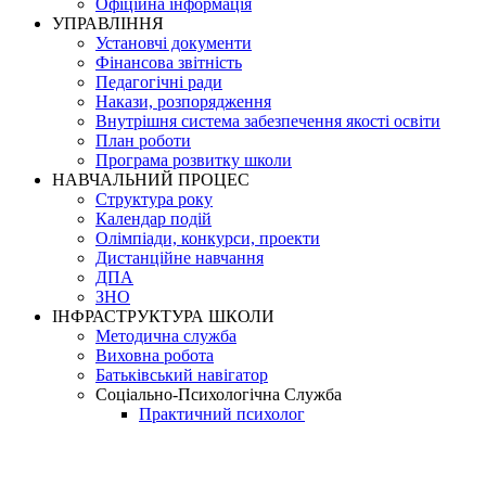
Офіційна інформація
УПРАВЛІННЯ
Установчі документи
Фінансова звітність
Педагогічні ради
Накази, розпорядження
Внутрішня система забезпечення якості освіти
План роботи
Програма розвитку школи
НАВЧАЛЬНИЙ ПРОЦЕС
Структура року
Календар подій
Олімпіади, конкурси, проекти
Дистанційне навчання
ДПА
ЗНО
ІНФРАСТРУКТУРА ШКОЛИ
Методична служба
Виховна робота
Батьківський навігатор
Соціально-Психологічна Служба
Практичний психолог
Логопед
Інклюзивне навчання
Бібліотека