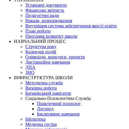
Установчі документи
Фінансова звітність
Педагогічні ради
Накази, розпорядження
Внутрішня система забезпечення якості освіти
План роботи
Програма розвитку школи
НАВЧАЛЬНИЙ ПРОЦЕС
Структура року
Календар подій
Олімпіади, конкурси, проекти
Дистанційне навчання
ДПА
ЗНО
ІНФРАСТРУКТУРА ШКОЛИ
Методична служба
Виховна робота
Батьківський навігатор
Соціально-Психологічна Служба
Практичний психолог
Логопед
Інклюзивне навчання
Бібліотека
Медична сестра