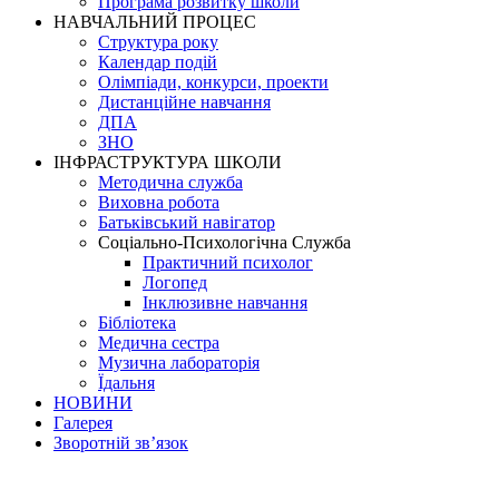
Програма розвитку школи
НАВЧАЛЬНИЙ ПРОЦЕС
Структура року
Календар подій
Олімпіади, конкурси, проекти
Дистанційне навчання
ДПА
ЗНО
ІНФРАСТРУКТУРА ШКОЛИ
Методична служба
Виховна робота
Батьківський навігатор
Соціально-Психологічна Служба
Практичний психолог
Логопед
Інклюзивне навчання
Бібліотека
Медична сестра
Музична лабораторія
Їдальня
НОВИНИ
Галерея
Зворотній зв’язок