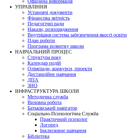
Офіційна інформація
УПРАВЛІННЯ
Установчі документи
Фінансова звітність
Педагогічні ради
Накази, розпорядження
Внутрішня система забезпечення якості освіти
План роботи
Програма розвитку школи
НАВЧАЛЬНИЙ ПРОЦЕС
Структура року
Календар подій
Олімпіади, конкурси, проекти
Дистанційне навчання
ДПА
ЗНО
ІНФРАСТРУКТУРА ШКОЛИ
Методична служба
Виховна робота
Батьківський навігатор
Соціально-Психологічна Служба
Практичний психолог
Логопед
Інклюзивне навчання
Бібліотека